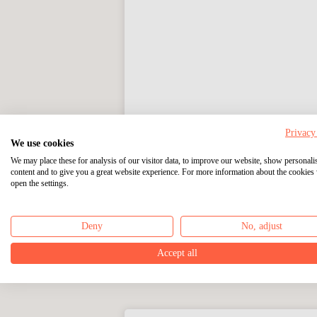
For å 
Privacy
We use cookies
Ja, jeg ønsker å bli regelmessig in
undersøkelser, konkurranser samt 
We may place these for analysis of our visitor data, to improve our website, show personali
mottaks-, åpnings- og klikkatferd samt
content and to give you a great website experience. For more information about the cookies
dette s
open the settings.
Deny
No, adjust
Accept all