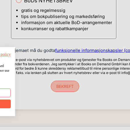
BoDs NYHETSBREV
gratis og regelmessig
tips om bokpublisering og markedsføring
informasjon om aktuelle BoD-arrangementer
konkurranser og rabattkampanjer
bruke skjemaet må du godta
funksjonelle informasjonskapsler (c
 policy
formert via e-post via nyhetsbrevet om produkter og tjenester fra Books on Demand
tips og trender fra bokverdenen. Jeg samtykker i at Books on Demand GmbH kan b
sed
 kjøpsatferd for bedre å kunne skreddersy reklametilbud til mine personlige interes
 we use
amtykket, f.eks. via lenken på slutten av hvert nyhetsbrev eller via e-post til inf
BEKREFT