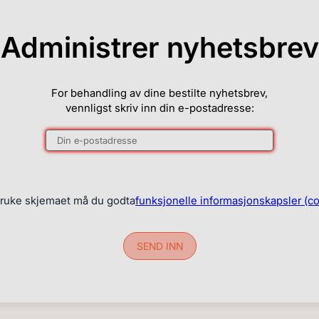
Administrer nyhetsbrev
For behandling av dine bestilte nyhetsbrev,
vennligst skriv inn din e-postadresse:
bruke skjemaet må du godta
funksjonelle informasjonskapsler (c
SEND INN